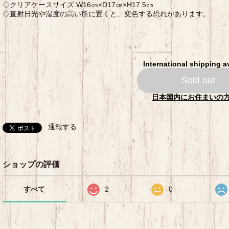
◇クリアケースサイズ:W16㎝×D17㎝×H17.5㎝
◇直射日光や湿度の高い所に置くと、変色する恐れがあります。
International shipping a
Sold out
日本国内にお住まいの
通報する
ショップの評価
すべて
2
0