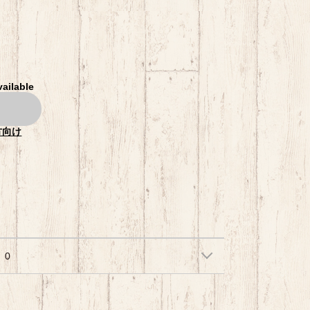
vailable
方向け
0