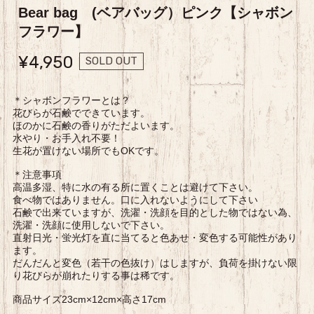
Bear bag (ベアバッグ）ピンク【シャボン
フラワー】
¥4,950
SOLD OUT
＊シャボンフラワーとは？
花びらが石鹸でできています。
ほのかに石鹸の香りがただよいます。
水やり・お手入れ不要！
生花が置けない場所でもOKです。
＊注意事項
高温多湿、特に水の有る所に置くことは避けて下さい。
食べ物ではありません。口に入れないようにして下さい
石鹸で出来ていますが、洗濯・洗顔を目的とした物ではない為、
洗濯・洗顔に使用しないで下さい。
直射日光・蛍光灯を直に当てると色あせ・変色する可能性があり
ます。
だんだんと変色（若干の色抜け）はしますが、負荷を掛けない限
り花びらが崩れたりする事は稀です。
商品サイズ23cm×12cm×高さ17cm